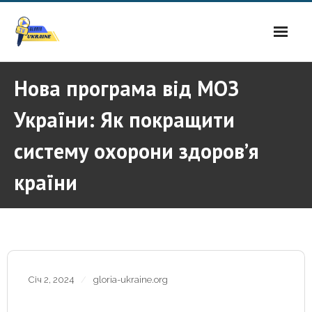
Skip
to
content
Нова програма від МОЗ
України: Як покращити
систему охорони здоров’я
країни
Січ 2, 2024
gloria-ukraine.org