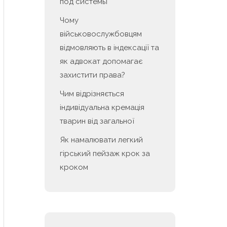
под системы
Чому
військовослужбовцям
відмовляють в індексації та
як адвокат допомагає
захистити права?
Чим відрізняється
індивідуальна кремація
тварин від загальної
Як намалювати легкий
гірський пейзаж крок за
кроком