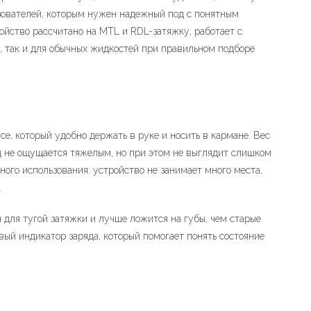
зователей, которым нужен надежный под с понятным
йство рассчитано на MTL и RDL-затяжку, работает с
, так и для обычных жидкостей при правильном подборе
е, который удобно держать в руке и носить в кармане. Вес
од не ощущается тяжелым, но при этом не выглядит слишком
ого использования: устройство не занимает много места,
.
для тугой затяжки и лучше ложится на губы, чем старые
вый индикатор заряда, который помогает понять состояние