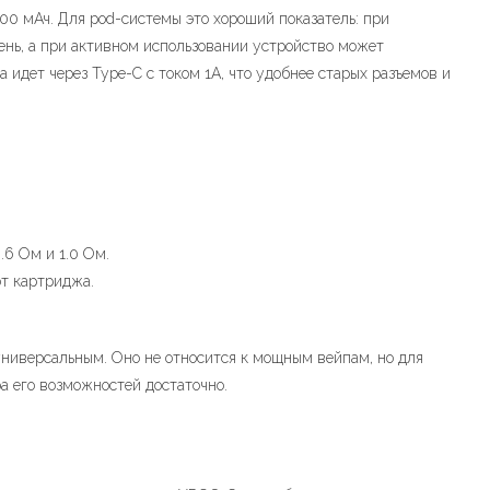
0 мАч. Для pod-системы это хороший показатель: при
ень, а при активном использовании устройство может
а идет через Type-C с током 1А, что удобнее старых разъемов и
6 Ом и 1.0 Ом.
от картриджа.
универсальным. Оно не относится к мощным вейпам, но для
а его возможностей достаточно.