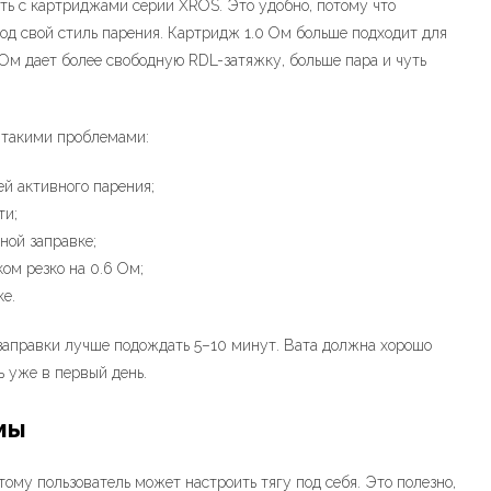
ть с картриджами серии XROS. Это удобно, потому что
од свой стиль парения. Картридж 1.0 Ом больше подходит для
 Ом дает более свободную RDL-затяжку, больше пара и чуть
 такими проблемами:
ей активного парения;
ти;
ной заправке;
ом резко на 0.6 Ом;
е.
заправки лучше подождать 5–10 минут. Вата должна хорошо
ь уже в первый день.
мы
ому пользователь может настроить тягу под себя. Это полезно,