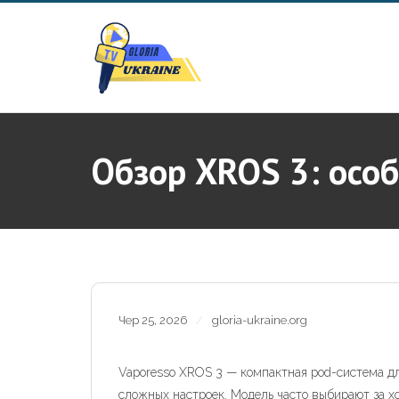
Skip
to
content
Обзор XROS 3: осо
Чер 25, 2026
gloria-ukraine.org
Vaporesso XROS 3 — компактная pod-система дл
сложных настроек. Модель часто выбирают за х