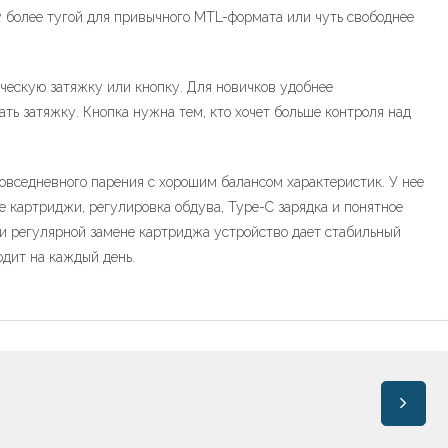
у более тугой для привычного MTL-формата или чуть свободнее
ческую затяжку или кнопку. Для новичков удобнее
ть затяжку. Кнопка нужна тем, кто хочет больше контроля над
овседневного парения с хорошим балансом характеристик. У нее
е картриджи, регулировка обдува, Type-C зарядка и понятное
и регулярной замене картриджа устройство дает стабильный
одит на каждый день.