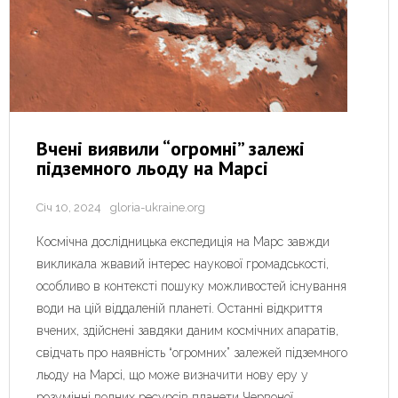
Вчені виявили “огромні” залежі
підземного льоду на Марсі
Січ 10, 2024
gloria-ukraine.org
Космічна дослідницька експедиція на Марс завжди
викликала жвавий інтерес наукової громадськості,
особливо в контексті пошуку можливостей існування
води на цій віддаленій планеті. Останні відкриття
вчених, здійснені завдяки даним космічних апаратів,
свідчать про наявність “огромних” залежей підземного
льоду на Марсі, що може визначити нову еру у
розумінні водних ресурсів планети Червоної.