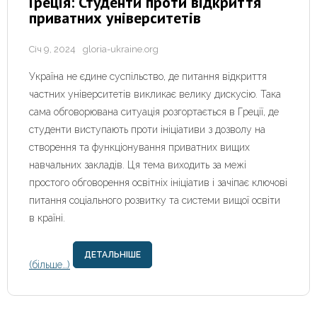
Греція: Студенти проти відкриття
приватних університетів
Січ 9, 2024
gloria-ukraine.org
Україна не єдине суспільство, де питання відкриття
частних університетів викликає велику дискусію. Така
сама обговорювана ситуація розгортається в Греції, де
студенти виступають проти ініціативи з дозволу на
створення та функціонування приватних вищих
навчальних закладів. Ця тема виходить за межі
простого обговорення освітніх ініціатив і зачіпає ключові
питання соціального розвитку та системи вищої освіти
в країні.
ДЕТАЛЬНІШЕ
(більше…)