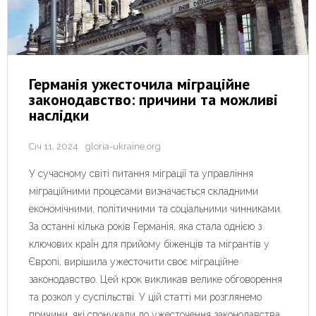
Германія ужесточила міграційне
законодавство: причини та можливі
наслідки
Січ 11, 2024
gloria-ukraine.org
У сучасному світі питання міграції та управління
міграційними процесами визначається складними
економічними, політичними та соціальними чинниками.
За останні кілька років Германія, яка стала однією з
ключових країн для прийому біженців та мігрантів у
Європі, вирішила ужесточити своє міграційне
законодавство. Цей крок викликав велике обговорення
та розкол у суспільстві. У цій статті ми розглянемо
причини, які спонукали до ужесточення законодавства,