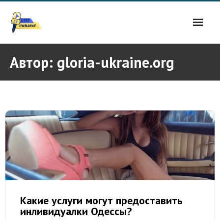
Skip
to
content
Автор:
gloria-ukraine.org
Какие услуги могут предоставить
инливидуалки Одессы?