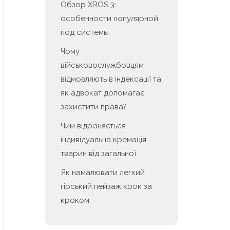
Обзор XROS 3:
особенности популярной
под системы
Чому
військовослужбовцям
відмовляють в індексації та
як адвокат допомагає
захистити права?
Чим відрізняється
індивідуальна кремація
тварин від загальної
Як намалювати легкий
гірський пейзаж крок за
кроком